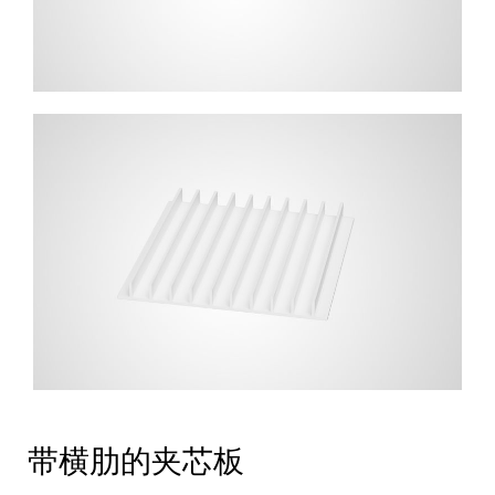
带横肋的夹芯板